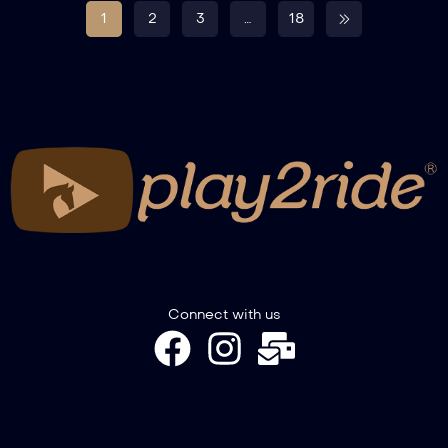
1
2
3
…
18
Connect with us