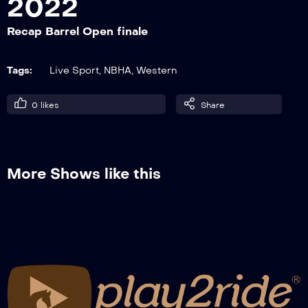
2022
Recap Barrel Open finale
Recap Pole Open 1° go
Tags:
Live Sport
,
NBHA
,
Western
0
likes
Share
Recap Barrel Open 1° go
More Shows like this
Recap Pole Open 2° go
Recap Barrel Open 2° go