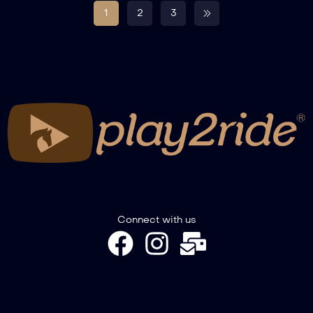
1
2
3
Connect with us