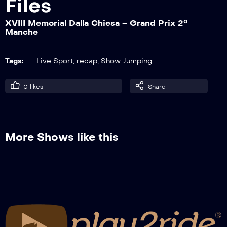
Files
XVIII Memorial Dalla Chiesa – Grand Prix 2°
Manche
XXII Memorial Dalla Chiesa – Grand Prix
2° Manche
Tags:
Live Sport
,
recap
,
Show Jumping
XXI Memorial Dalla Chiesa – Grand Prix
0
likes
Share
2° Manche
XX Memorial Dalla Chiesa – Grand Prix
More Shows like this
2° Manche
XVIII Memorial Dalla Chiesa – Grand Prix
2° Manche