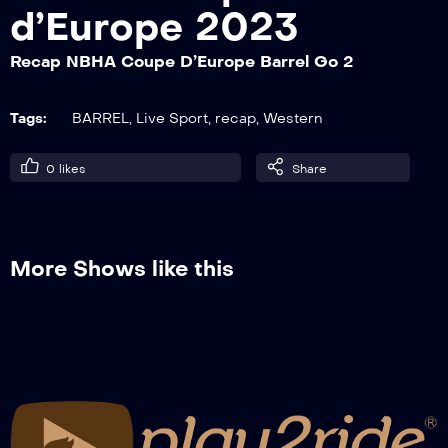
d’Europe 2023
Recap NBHA Coupe D’Europe Barrel Go 2
Recap NBHA Coupe D’Europe Pole Go 2
Tags:
BARREL
,
Live Sport
,
recap
,
Western
Recap NBHA Coupe D’Europe Barrel Go
0
likes
Share
2
More Shows like this
Recap NBHA Coupe D’Europe Pole Final
Recap NBHA Coupe D’Europe Barrel Final