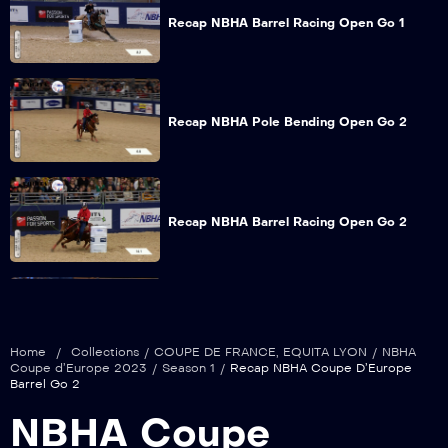
Recap NBHA Barrel Racing Open Go 1
Recap NBHA Pole Bending Open Go 2
Recap NBHA Barrel Racing Open Go 2
Recap NBHA Coupe D’Europe Pole Go 1
Home
/
Collections
/
COUPE DE FRANCE
,
EQUITA LYON
/
NBHA
Coupe d’Europe 2023
/
Season 1
/
Recap NBHA Coupe D’Europe
Barrel Go 2
NBHA Coupe
Recap NBHA Coupe D’Europe Barrel Go 1