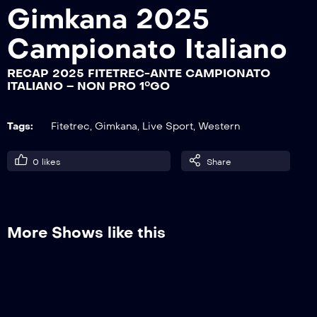
Gimkana 2025
Campionato Italiano
RECAP 2025 FITETREC-ANTE
CAMPIONATO ITALIANO – NOVICE
SENIOR 1°GO
RECAP 2025 FITETREC-ANTE CAMPIONATO
ITALIANO – NON PRO 1°GO
RECAP 2025 FITETREC-ANTE
CAMPIONATO ITALIANO – OVER +
Tags:
Fitetrec
,
Gimkana
,
Live Sport
,
Western
ISTRUTTORI 1°GO
0
likes
Share
RECAP 2025 FITETREC-ANTE
CAMPIONATO ITALIANO – LADY 1°GO
More Shows like this
RECAP 2025 FITETREC-ANTE
CAMPIONATO ITALIANO – SPECIAL A2-
A3 1°GO