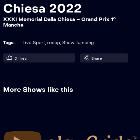
Chiesa 2022
XXXI Memorial Dalla Chiesa – Grand Prix 1°
XXXI Memorial Dalla Chiesa – Intervista
Manche
Col. Massimo Cuneo
Tags:
Live Sport
,
recap
,
Show Jumping
XXXI Memorial Dalla Chiesa – Intervista
Col. Marco Del Nevo
0
likes
Share
XXXI Memorial Dalla Chiesa – Intervista
Lgt. Stefano Nogara
More Shows like this
XXXI Memorial Dalla Chiesa – Intervista
Marco Bergomi