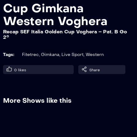
Cup Gimkana
Western Voghera
Recap SEF Italia Golden Cup Voghera –
Pat. A Go 3°
Recap SEF Italia Golden Cup Voghera – Pat. B Go
2°
Recap SEF Italia Golden Cup Voghera –
Tags:
Fitetrec
,
Gimkana
,
Live Sport
,
Western
Super Novice Go 3°
0
likes
Share
Recap SEF Italia Golden Cup Voghera –
Pat. B Go 3°
More Shows like this
Recap SEF Italia Golden Cup Voghera –
Pole Bending