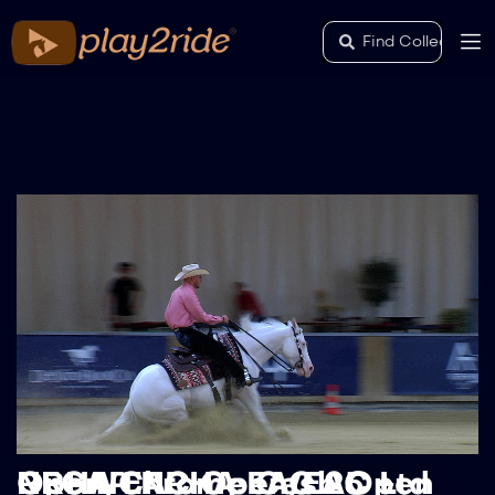
RECAP NRHA EAC 25 – NRHA EAC Open/EAC Ltd Open/Chrome Cash Open