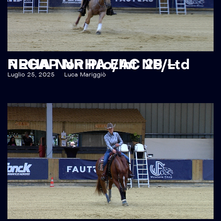
RECAP NRHA EAC 25 – NRHA Non Pro/Int NP/Ltd NP
Luglio 25, 2025
Luca Mariggiò