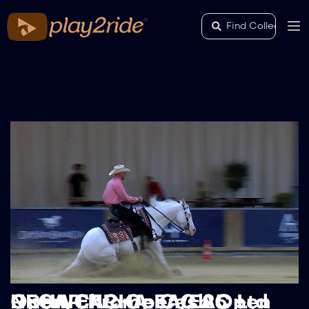
RECAP NRHA EAC 25 – NRHA EAC Open/EAC Ltd Open/Chrome Cash Open