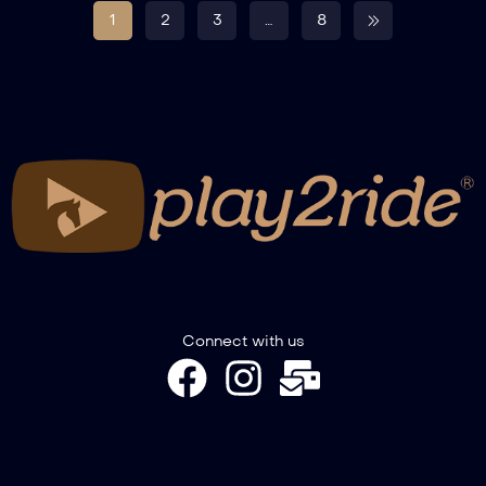
1
2
3
…
8
Connect with us